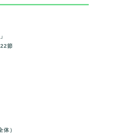
ら」
22節
。
章全体）